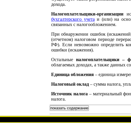
дохода.
Налогоплательщики-организации
исч
бухгалтерского учета
и (или) на осно
связанных с налогообложением.
При обнаружении ошибок (искажений)
(отчетном) налоговом периоде перер
РФ). Если невозможно определить ко
ошибки (искажения).
Остальные
налогоплательщики – ф
облагаемых доходах, а также данных с
Единица обложения
– единица измере
Налоговый оклад
– сумма налога, уп
Источник налога
– материальный фонд
налога.
показать содержание