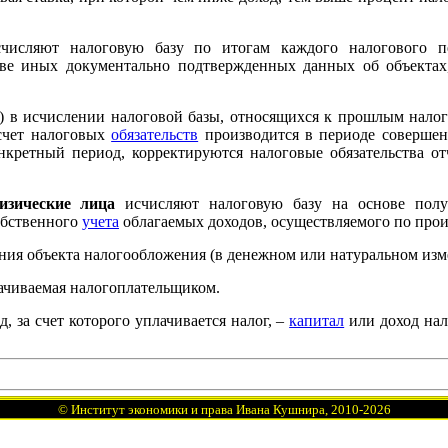
исляют налоговую базу по итогам каждого налогового п
ве иных документально подтвержденных данных об объекта
 в исчислении налоговой базы, относящихся к прошлым налог
асчет налоговых
обязательств
производится в периоде совершени
нкретный период, корректируются налоговые обязательства от
изические лица
исчисляют налоговую базу на основе полу
обственного
учета
облагаемых доходов, осуществляемого по про
ния объекта налогообложения (в денежном или натуральном изме
лачиваемая налогоплательщиком.
, за счет которого уплачивается налог, –
капитал
или доход нал
©
Институт экономики и права Ивана Кушнира
, 2010
-2026