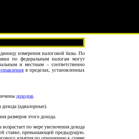
диницу измерения налоговой базы. По
авки по федеральным налогам могут
нальным и местным – соответственно
управления
в пределах, установленных
еличины
доходов
.
 дохода (адвалорные).
ия размеров этого дохода.
 возрастает по мере увеличения дохода
своей ставке, превышающей предыдущую.
логового изъятия по отношению к сумме