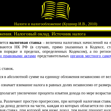
Налоги и налогообложение (Кушнир И.В., 2010)
жения. Налоговый оклад. Источник налога
яется
налоговая ставка
– величина налоговых начислений на е
иваются НК РФ (в случаях, прямо указанных в Кодексе, ст
 порядке и пределах, определенных Кодексом), а по регио
и правовыми актами
представительных
органов местного само
 ставок.
ся в абсолютной сумме на единицу обложения независимо от в
означает взимание налога в равных долях независимо от размера
полагает увеличение процента изъятия дохода по мере возрастан
а. Различают простую прогрессию, при которой налоговая ставка
гда доход делится на части, каждая из которых облагается по 
вая ставка, при которой чем ниже доход, тем выше процент на