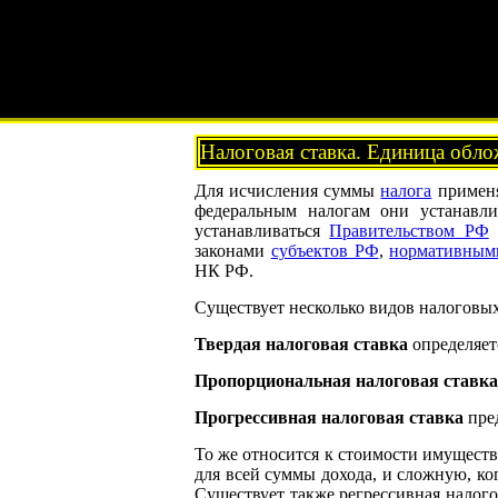
Налоговая ставка. Единица обло
Для исчисления суммы
налога
примен
федеральным налогам они устанавл
устанавливаться
Правительством РФ
в
законами
субъектов РФ
,
нормативным
НК РФ.
Существует несколько видов налоговых
Твердая налоговая ставка
определяет
Пропорциональная налоговая ставка
Прогрессивная налоговая ставка
пред
То же относится к стоимости имуществ
для всей суммы дохода, и сложную, ко
Существует также регрессивная налого