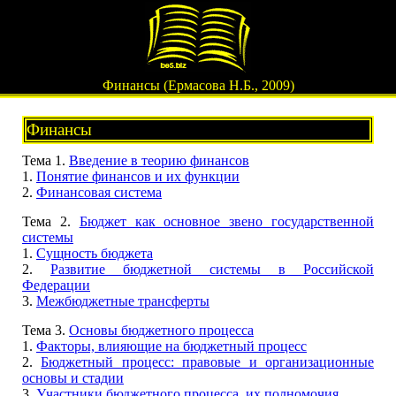
Финансы (Ермасова Н.Б., 2009)
Финансы
Тема 1.
Введение в теорию финансов
1.
Понятие финансов и их функции
2.
Финансовая система
Тема 2.
Бюджет как основное звено государственной
системы
1.
Сущность бюджета
2.
Развитие бюджетной системы в Российской
Федерации
3.
Межбюджетные трансферты
Тема 3.
Основы бюджетного процесса
1.
Факторы, влияющие на бюджетный процесс
2.
Бюджетный процесс: правовые и организационные
основы и стадии
3.
Участники бюджетного процесса, их полномочия