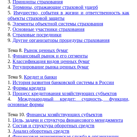
3.
Принципы страхования
4.
Термины, отражающие страховой ущерб
5.
Имущество, события в жизни и ответственность как
объекты страховой защиты
6.
Элементы объектной системы страхования
7.
Основные участники страхования
8.
Страховые посредники
9.
Другие организаторы процедуры страхования
Тема 8.
Рынок ценных бумаг
1.
Финансовый рынок и его сегменты
2.
Классификация видов ценных бумаг
3.
Регулирование рынка ценных бумаг
Тема 9.
Кредит и банки
1.
История развития банковской системы в России
2.
Формы кредита
3.
Процесс кредитования хозяйствующих субъектов
4.
Международный кредит: сущность, функции,
основные формы
Тема 10.
Финансы хозяйствующих субъектов
1.
Цель, задачи и структура финансового менеджмента
2.
Состав и структура оборотных средств
3.
Анализ оборотных средств
4.
Финансовая экономическая служба в организации