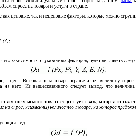
ный спрос. Индивидуальный спрос – спрос на данном
рынке
к
бъем спроса на товары и услуги в стране.
е как ценовые, так и неценовые факторы, которые можно сгруп
;
ей
(Z);
я его зависимость от указанных факторов, будет выглядеть след
, – цена. Высокая цена товара ограничивает величину спрос
 на него. Из вышесказанного следует вывод, что величина
ством покупаемого товара существует связь, которая отражае
е на спрос, неизменны) количество товара, на которое предъявл
едующий вид: