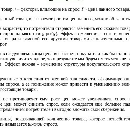
 товар; / – факторы, влияющие на спрос;
Р
- цена данного товара
ленный товар, вызываемое ростом цен на него, можно объясни
 возрастет, то потребители стараются заменить его схожим това
я спрос на мясо птиц, рыбу). Эффект замещения – есть изменен
 товара и заменой его другими товарами с неизменными цен
рот.
в следующем: когда цена возрастает, покупатели как бы становя
нзин увеличится вдвое, то в результате мы будем иметь меньше р
в. Эффект дохода – изменение структуры покупательского спр
еленные отклонения от жесткой зависимости, сформулирова
ны спроса, а ее понижение может привести к уменьшению вели
огостоящие товары.
а не противоречат ему: рост цен может увеличивать спрос 
е цен может снизить спрос, если ожидается еще большее па
 стремлением потребителей выгодно вложить свои сбережения.
лицы, показывающей количество товара, которое потребите
ть называется
шкалой спроса.