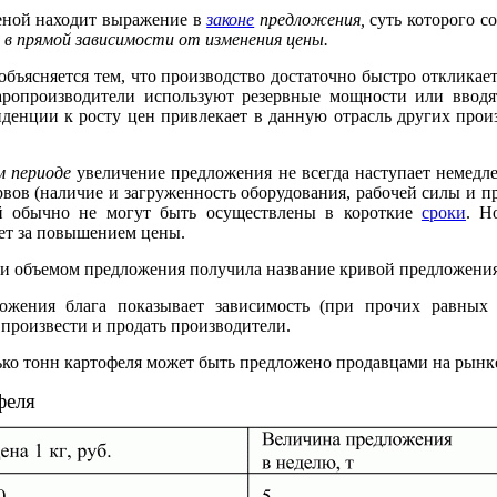
еной находит выражение в
законе
предложения,
суть которого со
я в прямой зависимости от изменения цены.
объясняется тем, что производство достаточно быстро откликае
ропроизводители используют резервные мощности или вводя
нденции к росту цен привлекает в данную отрасль других произ
м периоде
увеличение предложения не всегда наступает немедл
вов (наличие и загруженность оборудования, рабочей силы и пр
й обычно не могут быть осуществлены в короткие
сроки
. 
ует за повышением цены.
 и объемом предложения получила название кривой предложения
ожения блага показывает зависимость (при прочих равных
т произвести и продать производители.
ько тонн картофеля может быть предложено продавцами на рынк
феля