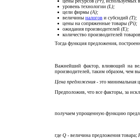
цены ресурсов
(Рr),
используемых в
уровень технологии
(L);
цели фирмы
(А);
величины
налогов
и субсидий
(T);
цены на сопряженные товары
(Рi);
ожидания производителей
(Е);
количество производителей товаро
Тогда функция предложения, построен
Важнейший фактор, влияющий на вел
производителей, таким образом, чем в
Цена предложения
- это минимальная ц
Предположив, что все факторы, за иск
получаем упрощенную функцию предл
где
Q
- величина предложения товара;