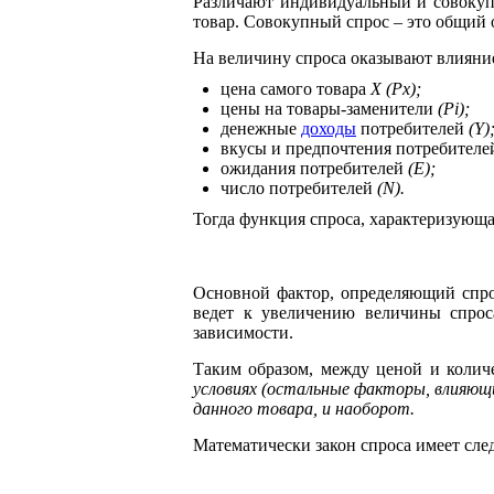
Различают индивидуальный и совокуп
товар. Совокупный спрос – это общий о
На величину спроса оказывают влияни
цена самого товара
X (Рх);
цены на товары-заменители
(Pi);
денежные
доходы
потребителей
(Y)
вкусы и предпочтения потребител
ожидания потребителей
(Е);
число потребителей
(N).
Тогда функция спроса, характеризующа
Основной фактор, определяющий спрос
ведет к увеличению величины спроса
зависимости.
Таким образом, между ценой и количе
условиях (остальные факторы, влияющи
данного товара, и наоборот.
Математически закон спроса имеет сл