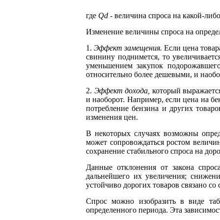
где
Qd
- величина спроса на какой-либо
Изменение величины спроса на опреде
1.
Эффект замещения.
Если цена товара
свинину поднимется, то увеличиваетс
уменьшением закупок подорожавшего
относительно более дешевыми, и наобо
2.
Эффект дохода,
который выражается 
и наоборот. Например, если цена на бе
потребление бензина и других товаро
изменения цен.
В некоторых случаях возможны опред
может сопровождаться ростом величи
сохранение стабильного спроса на дор
Данные отклонения от закона спрос
дальнейшего их увеличения; снижени
устойчиво дорогих товаров связано со
Спрос можно изобразить в виде таб
определенного периода. Эта зависимос