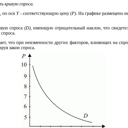
ить
кривую спроса.
,
по оси
Y
- соответствующую цену
(Р).
На графике размещено не
ивую спроса
(D),
имеющую отрицательный наклон, что свидетел
 спроса.
вает, что при неизменности других факторов, влияющих на спро
руя закон спроса.