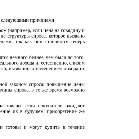
.
ть следующими причинами:
ром (например, если цена на говядину и
ие структуры спроса, которое вызвано
ами, так как они становятся теперь
тся немного беднее, чем были до того,
еального дохода и, естественно, снизим
оса, вызванного изменением дохода от
нной законом спроса: повышение цены
чины спроса, в то же время возможно
на товары, если покупатели ожидают
дение их в будущем; приобретение же
ли готовы и могут купить в течение