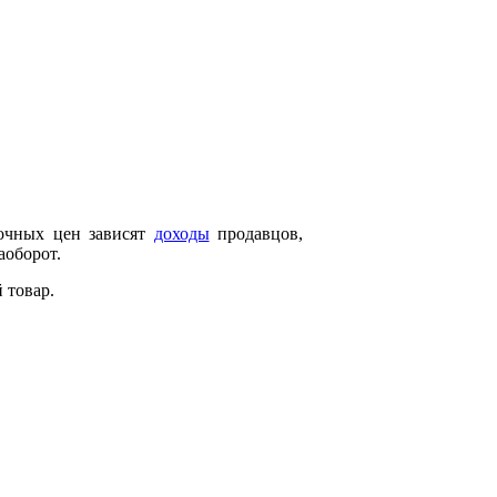
очных цен зависят
доходы
продавцов,
аоборот.
 товар.